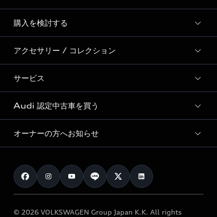
Story of Progress
購入を検討する
ディーラー検索
Audi Sport
新車在庫検索
アクセサリー / コレクション
モデル一覧
Formula 1®
試乗車・展示車検索
特別仕様モデル / 限定モデル
デジタルサービス
サービス
純正アクセサリー
見積り依頼
e-tronラインアップ
Audi exclusive
オンラインショップ
試乗予約
Audi 認定中古車を買う
サービス入庫予約
価格シミュレーション
Audi driving experience
Audi collection
サービスプログラム
車両比較
オーナーの方へお知らせ
Audi認定中古車
アウディナビアプリ
メンテナンス
ご購入サポート
Audi認定中古車検索
お知らせ
車検 / 定期点検
カタログ一覧
クオリティ
オーナー様向けキャンペーン
e-tronアフターサポート
保証
リコール関連情報
Audi Top Service紹介
© 2026 VOLKSWAGEN Group Japan K.K. All rights
メンテナンス