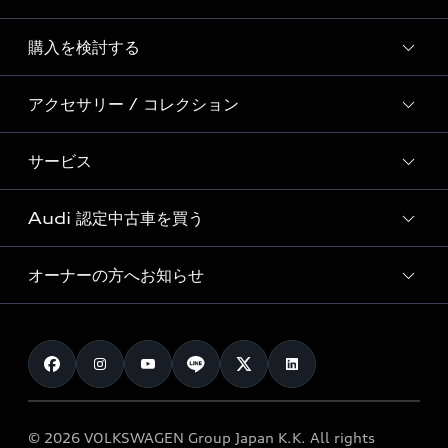
Story of Progress
購入を検討する
ディーラー検索
Audi Sport
新車在庫検索
アクセサリー / コレクション
モデル一覧
Formula 1®
試乗車・展示車検索
特別仕様モデル / 限定モデル
デジタルサービス
サービス
純正アクセサリー
見積り依頼
e-tronラインアップ
Audi exclusive
オンラインショップ
試乗予約
Audi 認定中古車を買う
サービス入庫予約
価格シミュレーション
Audi driving experience
Audi collection
サービスプログラム
車両比較
オーナーの方へお知らせ
Audi認定中古車
アウディナビアプリ
メンテナンス
ご購入サポート
Audi認定中古車検索
お知らせ
車検 / 定期点検
カタログ一覧
クオリティ
オーナー様向けキャンペーン
e-tronアフターサポート
保証
リコール関連情報
Audi Top Service紹介
© 2026 VOLKSWAGEN Group Japan K.K. All rights
メンテナンス