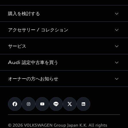
Story of Progress
購入を検討する
ディーラー検索
Audi Sport
新車在庫検索
アクセサリー / コレクション
モデル一覧
Formula 1®
試乗車・展示車検索
特別仕様モデル / 限定モデル
デジタルサービス
サービス
純正アクセサリー
見積り依頼
e-tronラインアップ
Audi exclusive
オンラインショップ
試乗予約
Audi 認定中古車を買う
サービス入庫予約
価格シミュレーション
Audi driving experience
Audi collection
サービスプログラム
車両比較
オーナーの方へお知らせ
Audi認定中古車
アウディナビアプリ
メンテナンス
ご購入サポート
Audi認定中古車検索
お知らせ
車検 / 定期点検
カタログ一覧
クオリティ
オーナー様向けキャンペーン
e-tronアフターサポート
保証
リコール関連情報
Audi Top Service紹介
© 2026 VOLKSWAGEN Group Japan K.K. All rights
メンテナンス