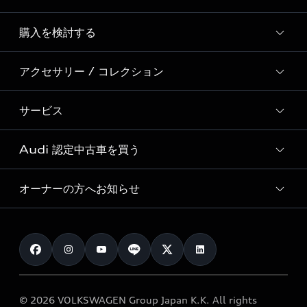
Story of Progress
購入を検討する
ディーラー検索
Audi Sport
新車在庫検索
アクセサリー / コレクション
モデル一覧
Formula 1®
試乗車・展示車検索
特別仕様モデル / 限定モデル
デジタルサービス
サービス
純正アクセサリー
見積り依頼
e-tronラインアップ
Audi exclusive
オンラインショップ
試乗予約
Audi 認定中古車を買う
サービス入庫予約
価格シミュレーション
Audi driving experience
Audi collection
サービスプログラム
車両比較
オーナーの方へお知らせ
Audi認定中古車
アウディナビアプリ
メンテナンス
ご購入サポート
Audi認定中古車検索
お知らせ
車検 / 定期点検
カタログ一覧
クオリティ
オーナー様向けキャンペーン
e-tronアフターサポート
保証
リコール関連情報
Audi Top Service紹介
© 2026 VOLKSWAGEN Group Japan K.K. All rights
メンテナンス