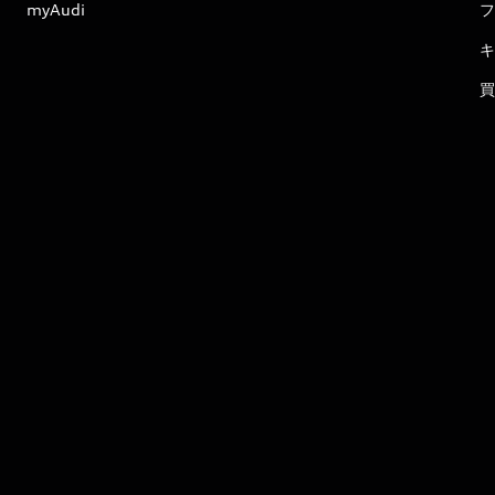
myAudi
フ
キ
買