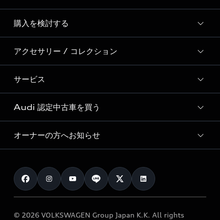
Story of Progress
購入を検討する
ディーラー検索
Audi Sport
新車在庫検索
アクセサリー / コレクション
モデル一覧
Formula 1®
試乗車・展示車検索
特別仕様モデル / 限定モデル
デジタルサービス
サービス
純正アクセサリー
見積り依頼
e-tronラインアップ
Audi exclusive
オンラインショップ
試乗予約
Audi 認定中古車を買う
サービス入庫予約
価格シミュレーション
Audi driving experience
Audi collection
サービスプログラム
車両比較
オーナーの方へお知らせ
Audi認定中古車
アウディナビアプリ
メンテナンス
ご購入サポート
Audi認定中古車検索
お知らせ
車検 / 定期点検
カタログ一覧
クオリティ
オーナー様向けキャンペーン
e-tronアフターサポート
保証
リコール関連情報
Audi Top Service紹介
© 2026 VOLKSWAGEN Group Japan K.K. All rights
メンテナンス