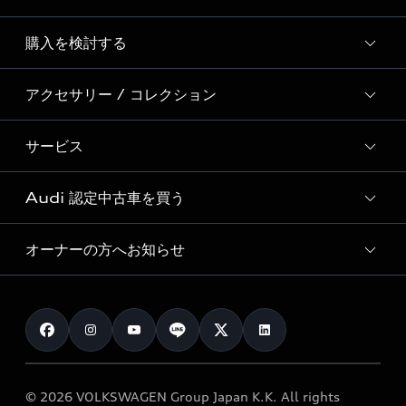
Story of Progress
購入を検討する
ディーラー検索
Audi Sport
新車在庫検索
アクセサリー / コレクション
モデル一覧
Formula 1®
試乗車・展示車検索
特別仕様モデル / 限定モデル
デジタルサービス
サービス
純正アクセサリー
見積り依頼
e-tronラインアップ
Audi exclusive
オンラインショップ
試乗予約
Audi 認定中古車を買う
サービス入庫予約
価格シミュレーション
Audi driving experience
Audi collection
サービスプログラム
車両比較
オーナーの方へお知らせ
Audi認定中古車
アウディナビアプリ
メンテナンス
ご購入サポート
Audi認定中古車検索
お知らせ
車検 / 定期点検
カタログ一覧
クオリティ
オーナー様向けキャンペーン
e-tronアフターサポート
保証
リコール関連情報
Audi Top Service紹介
© 2026 VOLKSWAGEN Group Japan K.K. All rights
メンテナンス