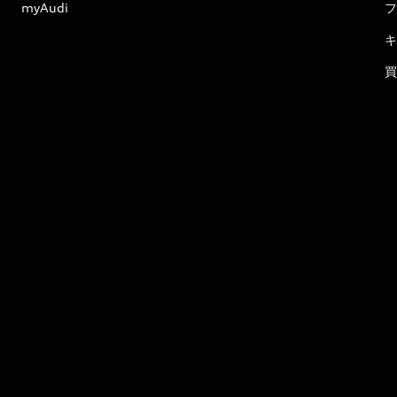
myAudi
フ
キ
買