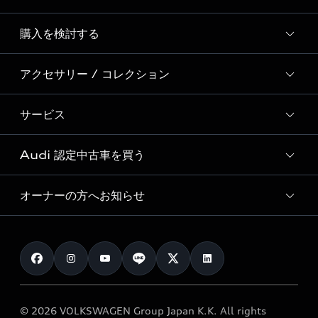
Story of Progress
購入を検討する
ディーラー検索
Audi Sport
新車在庫検索
アクセサリー / コレクション
モデル一覧
Formula 1®
試乗車・展示車検索
特別仕様モデル / 限定モデル
デジタルサービス
サービス
純正アクセサリー
見積り依頼
e-tronラインアップ
Audi exclusive
オンラインショップ
試乗予約
Audi 認定中古車を買う
サービス入庫予約
価格シミュレーション
Audi driving experience
Audi collection
サービスプログラム
車両比較
オーナーの方へお知らせ
Audi認定中古車
アウディナビアプリ
メンテナンス
ご購入サポート
Audi認定中古車検索
お知らせ
車検 / 定期点検
カタログ一覧
クオリティ
オーナー様向けキャンペーン
e-tronアフターサポート
保証
リコール関連情報
Audi Top Service紹介
© 2026 VOLKSWAGEN Group Japan K.K. All rights
メンテナンス