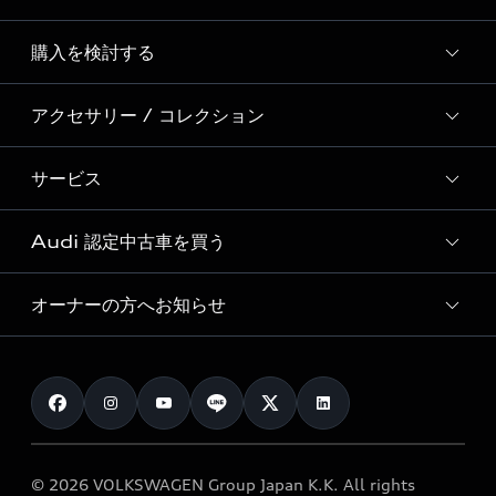
Story of Progress
購入を検討する
ディーラー検索
Audi Sport
新車在庫検索
アクセサリー / コレクション
モデル一覧
Formula 1®
試乗車・展示車検索
特別仕様モデル / 限定モデル
デジタルサービス
サービス
純正アクセサリー
見積り依頼
e-tronラインアップ
Audi exclusive
オンラインショップ
試乗予約
Audi 認定中古車を買う
サービス入庫予約
価格シミュレーション
Audi driving experience
Audi collection
サービスプログラム
車両比較
オーナーの方へお知らせ
Audi認定中古車
アウディナビアプリ
メンテナンス
ご購入サポート
Audi認定中古車検索
お知らせ
車検 / 定期点検
カタログ一覧
クオリティ
オーナー様向けキャンペーン
e-tronアフターサポート
保証
リコール関連情報
Audi Top Service紹介
© 2026 VOLKSWAGEN Group Japan K.K. All rights
メンテナンス