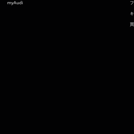
myAudi
フ
キ
買