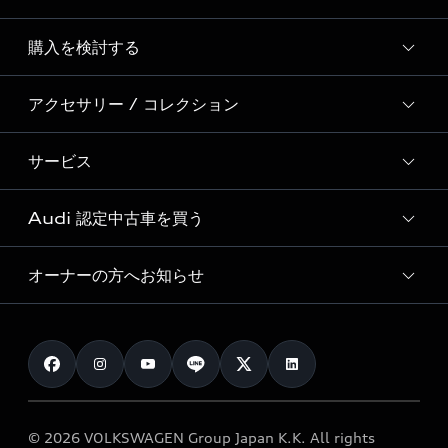
Story of Progress
購入を検討する
ディーラー検索
Audi Sport
新車在庫検索
アクセサリー / コレクション
モデル一覧
Formula 1®
試乗車・展示車検索
特別仕様モデル / 限定モデル
デジタルサービス
サービス
純正アクセサリー
見積り依頼
e-tronラインアップ
Audi exclusive
オンラインショップ
試乗予約
Audi 認定中古車を買う
サービス入庫予約
価格シミュレーション
Audi driving experience
Audi collection
サービスプログラム
車両比較
オーナーの方へお知らせ
Audi認定中古車
アウディナビアプリ
メンテナンス
ご購入サポート
Audi認定中古車検索
お知らせ
車検 / 定期点検
カタログ一覧
クオリティ
オーナー様向けキャンペーン
e-tronアフターサポート
保証
リコール関連情報
Audi Top Service紹介
© 2026 VOLKSWAGEN Group Japan K.K. All rights
メンテナンス