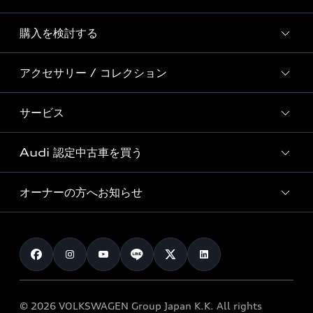
Story of Progress
購入を検討する
ディーラー検索
Audi Sport
新車在庫検索
アクセサリー / コレクション
モデル一覧
Formula 1®
試乗車・展示車検索
特別仕様モデル / 限定モデル
デジタルサービス
サービス
純正アクセサリー
見積もり依頼
e-tronラインアップ
Audi exclusive
オンラインショップ
試乗予約
Audi 認定中古車を買う
サービス入庫予約
価格シミュレーション
Audi driving experience
Audi collection
サービスプログラム
車両比較
オーナーの方へお知らせ
Audi認定中古車
アウディナビアプリ
メンテナンス
ご購入サポート
Audi認定中古車検索
お知らせ
車検 / 定期点検
カタログ一覧
クオリティ
オーナー様向けキャンペーン
e-tronアフターサポート
保証
リコール関連情報
Audi Top Service紹介
© 2026 VOLKSWAGEN Group Japan K.K. All rights
メンテナンス