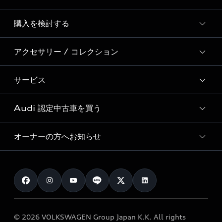
Story of Progress
購入を検討する
ディーラー検索
Audi Sport
新車在庫検索
アクセサリー / コレクション
モデル一覧
Formula 1®
試乗車・展示車検索
特別仕様モデル / 限定モデル
デジタルサービス
サービス
純正アクセサリー
見積り依頼
e-tronラインアップ
Audi exclusive
オンラインショップ
試乗予約
Audi 認定中古車を買う
サービス入庫予約
価格シミュレーション
Audi driving experience
Audi collection
サービスプログラム
車両比較
オーナーの方へお知らせ
Audi認定中古車
アウディナビアプリ
メンテナンス
ご購入サポート
Audi認定中古車検索
お知らせ
車検 / 定期点検
カタログ一覧
クオリティ
オーナー様向けキャンペーン
e-tronアフターサポート
保証
リコール関連情報
Audi Top Service紹介
© 2026 VOLKSWAGEN Group Japan K.K. All rights
メンテナンス