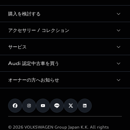
Story of Progress
購入を検討する
ディーラー検索
Audi Sport
新車在庫検索
アクセサリー / コレクション
モデル一覧
Formula 1®
試乗車・展示車検索
特別仕様モデル / 限定モデル
デジタルサービス
サービス
純正アクセサリー
見積り依頼
e-tronラインアップ
Audi exclusive
オンラインショップ
試乗予約
Audi 認定中古車を買う
サービス入庫予約
価格シミュレーション
Audi driving experience
Audi collection
サービスプログラム
車両比較
オーナーの方へお知らせ
Audi認定中古車
アウディナビアプリ
メンテナンス
ご購入サポート
Audi認定中古車検索
お知らせ
車検 / 定期点検
カタログ一覧
クオリティ
オーナー様向けキャンペーン
e-tronアフターサポート
保証
リコール関連情報
Audi Top Service紹介
© 2026 VOLKSWAGEN Group Japan K.K. All rights
メンテナンス