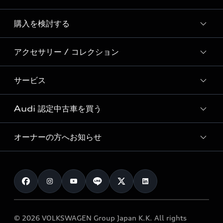
Story of Progress
購入を検討する
ディーラー検索
Audi Sport
新車在庫検索
アクセサリー / コレクション
モデル一覧
Formula 1®
試乗車・展示車検索
特別仕様モデル / 限定モデル
デジタルサービス
サービス
純正アクセサリー
見積もり依頼
e-tronラインアップ
Audi exclusive
オンラインショップ
試乗予約
Audi 認定中古車を買う
サービス入庫予約
価格シミュレーション
Audi driving experience
Audi collection
サービスプログラム
車両比較
オーナーの方へお知らせ
Audi認定中古車
アウディナビアプリ
メンテナンス
ご購入サポート
Audi認定中古車検索
お知らせ
車検 / 定期点検
カタログ一覧
クオリティ
オーナー様向けキャンペーン
e-tronアフターサポート
保証
リコール関連情報
Audi Top Service紹介
© 2026 VOLKSWAGEN Group Japan K.K. All rights
メンテナンス