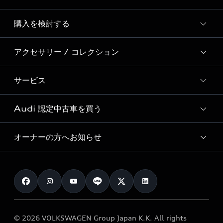
Story of Progress
購入を検討する
ディーラー検索
Audi Sport
新車在庫検索
アクセサリー / コレクション
モデル一覧
Formula 1®
試乗車・展示車検索
特別仕様モデル / 限定モデル
デジタルサービス
サービス
純正アクセサリー
見積り依頼
e-tronラインアップ
Audi exclusive
オンラインショップ
試乗予約
Audi 認定中古車を買う
サービス入庫予約
価格シミュレーション
Audi driving experience
Audi collection
サービスプログラム
車両比較
オーナーの方へお知らせ
Audi認定中古車
アウディナビアプリ
メンテナンス
ご購入サポート
Audi認定中古車検索
お知らせ
車検 / 定期点検
カタログ一覧
クオリティ
オーナー様向けキャンペーン
e-tronアフターサポート
保証
リコール関連情報
Audi Top Service紹介
© 2026 VOLKSWAGEN Group Japan K.K. All rights
メンテナンス