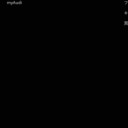
myAudi
フ
キ
買