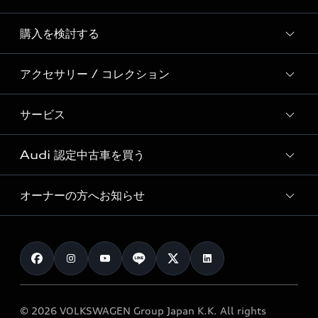
Story of Progress
購入を検討する
ディーラー検索
Audi Sport
新車在庫検索
アクセサリー / コレクション
モデル一覧
Formula 1®
試乗車・展示車検索
特別仕様モデル / 限定モデル
デジタルサービス
サービス
純正アクセサリー
見積り依頼
e-tronラインアップ
Audi exclusive
オンラインショップ
試乗予約
Audi 認定中古車を買う
サービス入庫予約
価格シミュレーション
Audi driving experience
Audi collection
サービスプログラム
車両比較
オーナーの方へお知らせ
Audi認定中古車
アウディナビアプリ
メンテナンス
ご購入サポート
Audi認定中古車検索
お知らせ
車検 / 定期点検
カタログ一覧
クオリティ
オーナー様向けキャンペーン
e-tronアフターサポート
保証
リコール関連情報
Audi Top Service紹介
© 2026 VOLKSWAGEN Group Japan K.K. All rights
メンテナンス