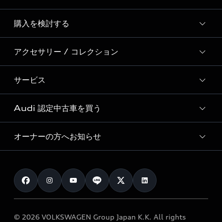
Story of Progress
購入を検討する
ディーラー検索
Audi Sport
新車在庫検索
アクセサリー / コレクション
モデル一覧
Formula 1®
試乗車・展示車検索
特別仕様モデル / 限定モデル
デジタルサービス
サービス
純正アクセサリー
見積り依頼
e-tronラインアップ
Audi exclusive
オンラインショップ
試乗予約
Audi 認定中古車を買う
サービス入庫予約
価格シミュレーション
Audi driving experience
Audi collection
サービスプログラム
車両比較
オーナーの方へお知らせ
Audi認定中古車
アウディナビアプリ
メンテナンス
ご購入サポート
Audi認定中古車検索
お知らせ
車検 / 定期点検
カタログ一覧
クオリティ
オーナー様向けキャンペーン
e-tronアフターサポート
保証
リコール関連情報
Audi Top Service紹介
© 2026 VOLKSWAGEN Group Japan K.K. All rights
メンテナンス