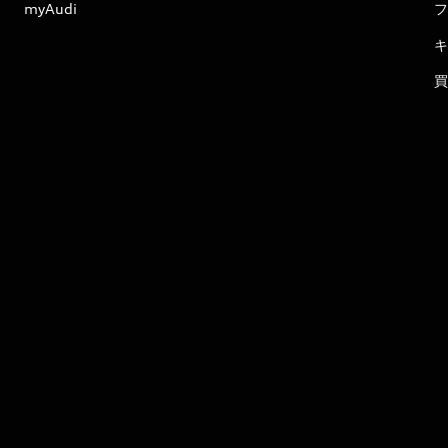
myAudi
フ
キ
買