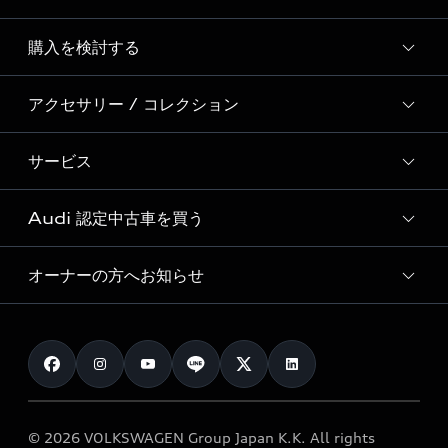
Story of Progress
購入を検討する
ディーラー検索
Audi Sport
新車在庫検索
アクセサリー / コレクション
モデル一覧
Formula 1®
試乗車・展示車検索
特別仕様モデル / 限定モデル
デジタルサービス
サービス
純正アクセサリー
見積り依頼
e-tronラインアップ
Audi exclusive
オンラインショップ
試乗予約
Audi 認定中古車を買う
サービス入庫予約
価格シミュレーション
Audi driving experience
Audi collection
サービスプログラム
車両比較
オーナーの方へお知らせ
Audi認定中古車
アウディナビアプリ
メンテナンス
ご購入サポート
Audi認定中古車検索
お知らせ
車検 / 定期点検
カタログ一覧
クオリティ
オーナー様向けキャンペーン
e-tronアフターサポート
保証
リコール関連情報
Audi Top Service紹介
© 2026 VOLKSWAGEN Group Japan K.K. All rights
メンテナンス