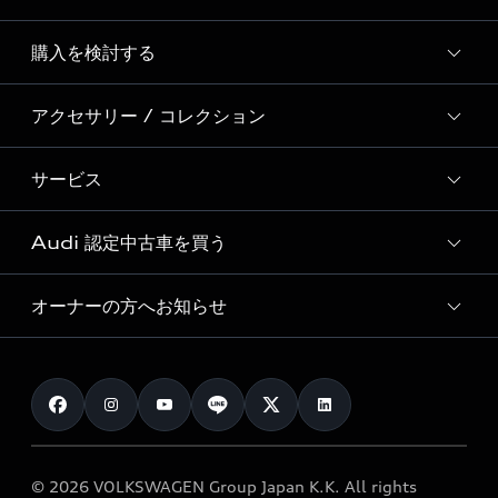
Story of Progress
購入を検討する
ディーラー検索
Audi Sport
新車在庫検索
アクセサリー / コレクション
モデル一覧
Formula 1®
試乗車・展示車検索
特別仕様モデル / 限定モデル
デジタルサービス
サービス
純正アクセサリー
見積り依頼
e-tronラインアップ
Audi exclusive
オンラインショップ
試乗予約
Audi 認定中古車を買う
サービス入庫予約
価格シミュレーション
Audi driving experience
Audi collection
サービスプログラム
車両比較
オーナーの方へお知らせ
Audi認定中古車
アウディナビアプリ
メンテナンス
ご購入サポート
Audi認定中古車検索
お知らせ
車検 / 定期点検
カタログ一覧
クオリティ
オーナー様向けキャンペーン
e-tronアフターサポート
保証
リコール関連情報
Audi Top Service紹介
© 2026 VOLKSWAGEN Group Japan K.K. All rights
メンテナンス