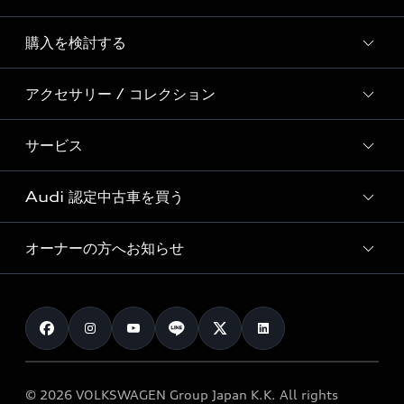
Story of Progress
購入を検討する
ディーラー検索
Audi Sport
新車在庫検索
アクセサリー / コレクション
モデル一覧
Formula 1®
試乗車・展示車検索
特別仕様モデル / 限定モデル
デジタルサービス
サービス
純正アクセサリー
見積り依頼
e-tronラインアップ
Audi exclusive
オンラインショップ
試乗予約
Audi 認定中古車を買う
サービス入庫予約
価格シミュレーション
Audi driving experience
Audi collection
サービスプログラム
車両比較
オーナーの方へお知らせ
Audi認定中古車
アウディナビアプリ
メンテナンス
ご購入サポート
Audi認定中古車検索
お知らせ
車検 / 定期点検
カタログ一覧
クオリティ
オーナー様向けキャンペーン
e-tronアフターサポート
保証
リコール関連情報
Audi Top Service紹介
© 2026 VOLKSWAGEN Group Japan K.K. All rights
メンテナンス