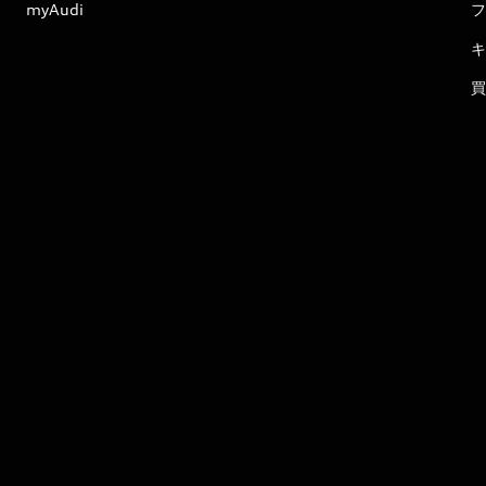
myAudi
フ
キ
買