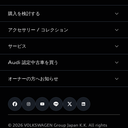
Story of Progress
購入を検討する
ディーラー検索
Audi Sport
新車在庫検索
アクセサリー / コレクション
モデル一覧
Formula 1®
試乗車・展示車検索
特別仕様モデル / 限定モデル
デジタルサービス
サービス
純正アクセサリー
見積り依頼
e-tronラインアップ
Audi exclusive
オンラインショップ
試乗予約
Audi 認定中古車を買う
サービス入庫予約
価格シミュレーション
Audi driving experience
Audi collection
サービスプログラム
車両比較
オーナーの方へお知らせ
Audi認定中古車
アウディナビアプリ
メンテナンス
ご購入サポート
Audi認定中古車検索
お知らせ
車検 / 定期点検
カタログ一覧
クオリティ
オーナー様向けキャンペーン
e-tronアフターサポート
保証
リコール関連情報
Audi Top Service紹介
© 2026 VOLKSWAGEN Group Japan K.K. All rights
メンテナンス