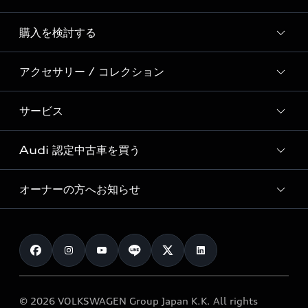
Story of Progress
購入を検討する
ディーラー検索
Audi Sport
新車在庫検索
アクセサリー / コレクション
モデル一覧
Formula 1®
試乗車・展示車検索
特別仕様モデル / 限定モデル
デジタルサービス
サービス
純正アクセサリー
見積り依頼
e-tronラインアップ
Audi exclusive
オンラインショップ
試乗予約
Audi 認定中古車を買う
サービス入庫予約
価格シミュレーション
Audi driving experience
Audi collection
サービスプログラム
車両比較
オーナーの方へお知らせ
Audi認定中古車
アウディナビアプリ
メンテナンス
ご購入サポート
Audi認定中古車検索
お知らせ
車検 / 定期点検
カタログ一覧
クオリティ
オーナー様向けキャンペーン
e-tronアフターサポート
保証
リコール関連情報
Audi Top Service紹介
© 2026 VOLKSWAGEN Group Japan K.K. All rights
メンテナンス