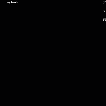
myAudi
フ
キ
買