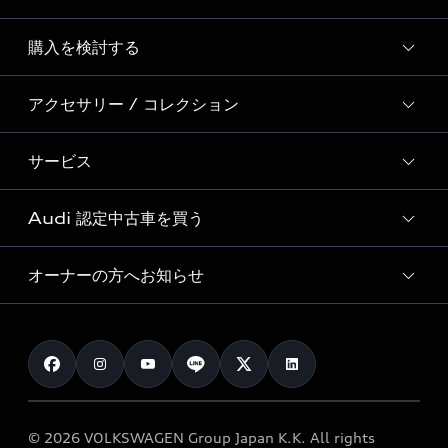
Story of Progress
購入を検討する
ディーラー検索
Audi Sport
新車在庫検索
アクセサリー / コレクション
モデル一覧
Formula 1®
試乗車・展示車検索
特別仕様モデル / 限定モデル
デジタルサービス
サービス
純正アクセサリー
見積り依頼
e-tronラインアップ
Audi exclusive
オンラインショップ
試乗予約
Audi 認定中古車を買う
サービス入庫予約
価格シミュレーション
Audi driving experience
Audi collection
サービスプログラム
車両比較
オーナーの方へお知らせ
Audi認定中古車
アウディナビアプリ
メンテナンス
ご購入サポート
Audi認定中古車検索
お知らせ
車検 / 定期点検
カタログ一覧
クオリティ
オーナー様向けキャンペーン
e-tronアフターサポート
保証
リコール関連情報
Audi Top Service紹介
© 2026 VOLKSWAGEN Group Japan K.K. All rights
メンテナンス