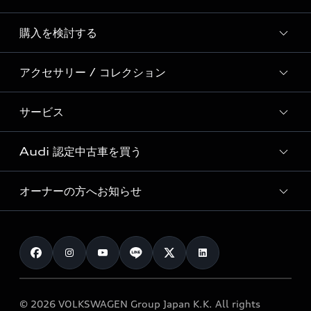
Story of Progress
購入を検討する
ディーラー検索
Audi Sport
新車在庫検索
アクセサリー / コレクション
モデル一覧
Formula 1®
試乗車・展示車検索
特別仕様モデル / 限定モデル
デジタルサービス
サービス
純正アクセサリー
見積り依頼
e-tronラインアップ
Audi exclusive
オンラインショップ
試乗予約
Audi 認定中古車を買う
サービス入庫予約
価格シミュレーション
Audi driving experience
Audi collection
サービスプログラム
車両比較
オーナーの方へお知らせ
Audi認定中古車
アウディナビアプリ
メンテナンス
ご購入サポート
Audi認定中古車検索
お知らせ
車検 / 定期点検
カタログ一覧
クオリティ
オーナー様向けキャンペーン
e-tronアフターサポート
保証
リコール関連情報
Audi Top Service紹介
© 2026 VOLKSWAGEN Group Japan K.K. All rights
メンテナンス