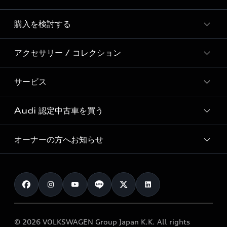
Story of Progress
購入を検討する
ディーラー検索
Audi Sport
新車在庫検索
アクセサリー / コレクション
モデル一覧
Formula 1®
試乗車・展示車検索
特別仕様モデル / 限定モデル
デジタルサービス
サービス
純正アクセサリー
見積り依頼
e-tronラインアップ
Audi exclusive
オンラインショップ
試乗予約
Audi 認定中古車を買う
サービス入庫予約
価格シミュレーション
Audi driving experience
Audi collection
サービスプログラム
車両比較
オーナーの方へお知らせ
Audi認定中古車
アウディナビアプリ
メンテナンス
ご購入サポート
Audi認定中古車検索
お知らせ
車検 / 定期点検
カタログ一覧
クオリティ
オーナー様向けキャンペーン
e-tronアフターサポート
保証
リコール関連情報
Audi Top Service紹介
© 2026 VOLKSWAGEN Group Japan K.K. All rights
メンテナンス