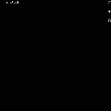
myAudi
フ
キ
買