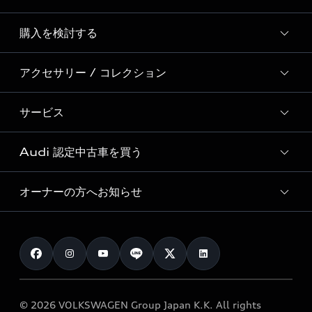
Story of Progress
購入を検討する
ディーラー検索
Audi Sport
新車在庫検索
アクセサリー / コレクション
モデル一覧
Formula 1®
試乗車・展示車検索
特別仕様モデル / 限定モデル
デジタルサービス
サービス
純正アクセサリー
見積り依頼
e-tronラインアップ
Audi exclusive
オンラインショップ
試乗予約
Audi 認定中古車を買う
サービス入庫予約
価格シミュレーション
Audi driving experience
Audi collection
サービスプログラム
車両比較
オーナーの方へお知らせ
Audi認定中古車
アウディナビアプリ
メンテナンス
ご購入サポート
Audi認定中古車検索
お知らせ
車検 / 定期点検
カタログ一覧
クオリティ
オーナー様向けキャンペーン
e-tronアフターサポート
保証
リコール関連情報
Audi Top Service紹介
© 2026 VOLKSWAGEN Group Japan K.K. All rights
メンテナンス