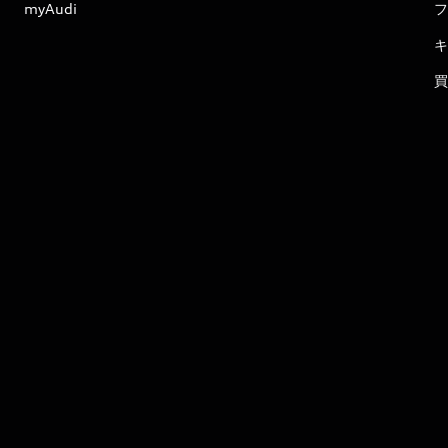
myAudi
フ
キ
買