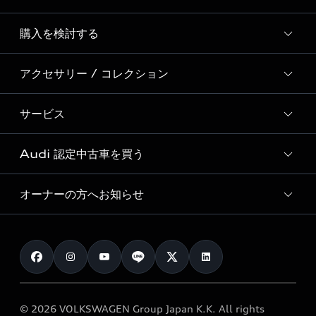
Story of Progress
購入を検討する
ディーラー検索
Audi Sport
新車在庫検索
アクセサリー / コレクション
モデル一覧
Formula 1®
試乗車・展示車検索
特別仕様モデル / 限定モデル
デジタルサービス
サービス
純正アクセサリー
見積り依頼
e-tronラインアップ
Audi exclusive
オンラインショップ
試乗予約
Audi 認定中古車を買う
サービス入庫予約
価格シミュレーション
Audi driving experience
Audi collection
サービスプログラム
車両比較
オーナーの方へお知らせ
Audi認定中古車
アウディナビアプリ
メンテナンス
ご購入サポート
Audi認定中古車検索
お知らせ
車検 / 定期点検
カタログ一覧
クオリティ
オーナー様向けキャンペーン
e-tronアフターサポート
保証
リコール関連情報
Audi Top Service紹介
© 2026 VOLKSWAGEN Group Japan K.K. All rights
メンテナンス