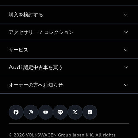
Story of Progress
購入を検討する
ディーラー検索
Audi Sport
新車在庫検索
アクセサリー / コレクション
モデル一覧
Formula 1®
試乗車・展示車検索
特別仕様モデル / 限定モデル
デジタルサービス
サービス
純正アクセサリー
見積り依頼
e-tronラインアップ
Audi exclusive
オンラインショップ
試乗予約
Audi 認定中古車を買う
サービス入庫予約
価格シミュレーション
Audi driving experience
Audi collection
サービスプログラム
車両比較
オーナーの方へお知らせ
Audi認定中古車
アウディナビアプリ
メンテナンス
ご購入サポート
Audi認定中古車検索
お知らせ
車検 / 定期点検
カタログ一覧
クオリティ
オーナー様向けキャンペーン
e-tronアフターサポート
保証
リコール関連情報
Audi Top Service紹介
© 2026 VOLKSWAGEN Group Japan K.K. All rights
メンテナンス