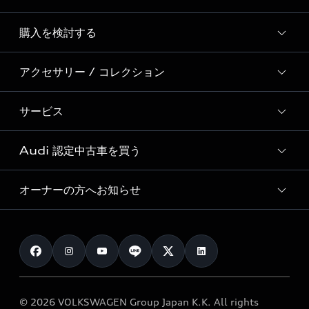
Story of Progress
購入を検討する
ディーラー検索
Audi Sport
新車在庫検索
アクセサリー / コレクション
モデル一覧
Formula 1®
試乗車・展示車検索
特別仕様モデル / 限定モデル
デジタルサービス
サービス
純正アクセサリー
見積り依頼
e-tronラインアップ
Audi exclusive
オンラインショップ
試乗予約
Audi 認定中古車を買う
サービス入庫予約
価格シミュレーション
Audi driving experience
Audi collection
サービスプログラム
車両比較
オーナーの方へお知らせ
Audi認定中古車
アウディナビアプリ
メンテナンス
ご購入サポート
Audi認定中古車検索
お知らせ
車検 / 定期点検
カタログ一覧
クオリティ
オーナー様向けキャンペーン
e-tronアフターサポート
保証
リコール関連情報
Audi Top Service紹介
© 2026 VOLKSWAGEN Group Japan K.K. All rights
メンテナンス