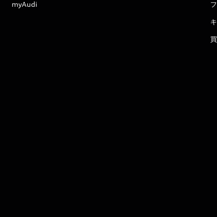
myAudi
フ
キ
買