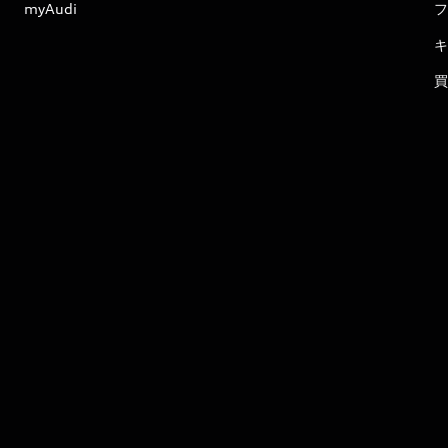
myAudi
フ
キ
買