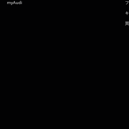
myAudi
フ
キ
買