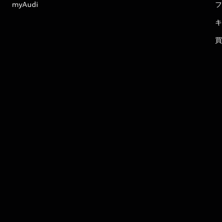
myAudi
フ
キ
買