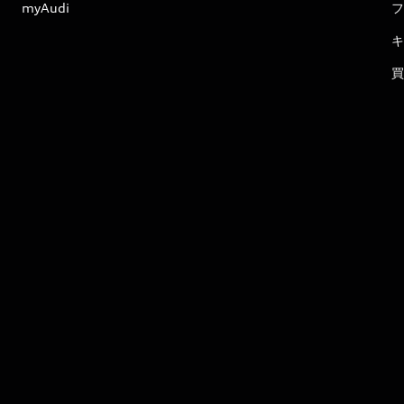
myAudi
フ
キ
買