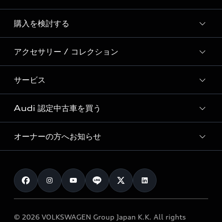
Story of Progress
購入を検討する
ディーラー検索
Audi Sport
新車在庫検索
アクセサリー / コレクション
モデル一覧
Formula 1®
試乗車・展示車検索
特別仕様モデル / 限定モデル
デジタルサービス
サービス
純正アクセサリー
見積り依頼
e-tronラインアップ
Audi exclusive
オンラインショップ
試乗予約
Audi 認定中古車を買う
サービス入庫予約
価格シミュレーション
Audi driving experience
Audi collection
サービスプログラム
車両比較
オーナーの方へお知らせ
Audi認定中古車
アウディナビアプリ
メンテナンス
ご購入サポート
Audi認定中古車検索
お知らせ
車検 / 定期点検
カタログ一覧
クオリティ
オーナー様向けキャンペーン
e-tronアフターサポート
保証
リコール関連情報
Audi Top Service紹介
© 2026 VOLKSWAGEN Group Japan K.K. All rights
メンテナンス