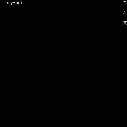
myAudi
フ
キ
買