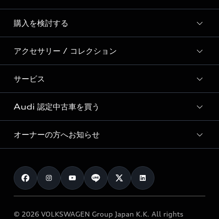
Story of Progress
購入を検討する
ディーラー検索
Audi Sport
新車在庫検索
アクセサリー / コレクション
モデル一覧
Formula 1®
試乗車・展示車検索
特別仕様モデル / 限定モデル
デジタルサービス
サービス
純正アクセサリー
見積り依頼
e-tronラインアップ
Audi exclusive
オンラインショップ
試乗予約
Audi 認定中古車を買う
サービス入庫予約
価格シミュレーション
Audi driving experience
Audi collection
サービスプログラム
車両比較
オーナーの方へお知らせ
Audi認定中古車
アウディナビアプリ
メンテナンス
ご購入サポート
Audi認定中古車検索
お知らせ
車検 / 定期点検
カタログ一覧
クオリティ
オーナー様向けキャンペーン
e-tronアフターサポート
保証
リコール関連情報
Audi Top Service紹介
© 2026 VOLKSWAGEN Group Japan K.K. All rights
メンテナンス