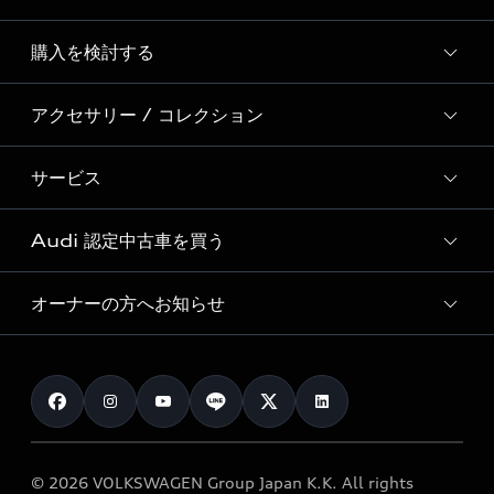
Story of Progress
購入を検討する
ディーラー検索
Audi Sport
新車在庫検索
アクセサリー / コレクション
モデル一覧
Formula 1®
試乗車・展示車検索
特別仕様モデル / 限定モデル
デジタルサービス
サービス
純正アクセサリー
見積り依頼
e-tronラインアップ
Audi exclusive
オンラインショップ
試乗予約
Audi 認定中古車を買う
サービス入庫予約
価格シミュレーション
Audi driving experience
Audi collection
サービスプログラム
車両比較
オーナーの方へお知らせ
Audi認定中古車
アウディナビアプリ
メンテナンス
ご購入サポート
Audi認定中古車検索
お知らせ
車検 / 定期点検
カタログ一覧
クオリティ
オーナー様向けキャンペーン
e-tronアフターサポート
保証
リコール関連情報
Audi Top Service紹介
© 2026 VOLKSWAGEN Group Japan K.K. All rights
メンテナンス