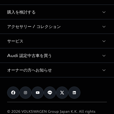
Story of Progress
購入を検討する
ディーラー検索
Audi Sport
新車在庫検索
アクセサリー / コレクション
モデル一覧
Formula 1®
試乗車・展示車検索
特別仕様モデル / 限定モデル
デジタルサービス
サービス
純正アクセサリー
見積り依頼
e-tronラインアップ
Audi exclusive
オンラインショップ
試乗予約
Audi 認定中古車を買う
サービス入庫予約
価格シミュレーション
Audi driving experience
Audi collection
サービスプログラム
車両比較
オーナーの方へお知らせ
Audi認定中古車
アウディナビアプリ
メンテナンス
ご購入サポート
Audi認定中古車検索
お知らせ
車検 / 定期点検
カタログ一覧
クオリティ
オーナー様向けキャンペーン
e-tronアフターサポート
保証
リコール関連情報
Audi Top Service紹介
© 2026 VOLKSWAGEN Group Japan K.K. All rights
メンテナンス