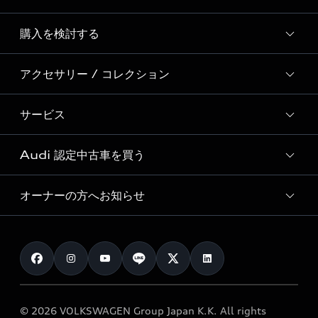
Story of Progress
購入を検討する
ディーラー検索
Audi Sport
新車在庫検索
アクセサリー / コレクション
モデル一覧
Formula 1®
試乗車・展示車検索
特別仕様モデル / 限定モデル
デジタルサービス
サービス
純正アクセサリー
見積もり依頼
e-tronラインアップ
Audi exclusive
オンラインショップ
試乗予約
Audi 認定中古車を買う
サービス入庫予約
価格シミュレーション
Audi driving experience
Audi collection
サービスプログラム
車両比較
オーナーの方へお知らせ
Audi認定中古車
アウディナビアプリ
メンテナンス
ご購入サポート
Audi認定中古車検索
お知らせ
車検 / 定期点検
カタログ一覧
クオリティ
オーナー様向けキャンペーン
e-tronアフターサポート
保証
リコール関連情報
Audi Top Service紹介
© 2026 VOLKSWAGEN Group Japan K.K. All rights
メンテナンス