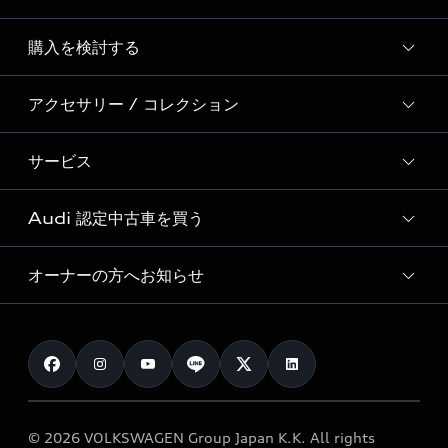
Story of Progress
購入を検討する
ディーラー検索
Audi Sport
新車在庫検索
アクセサリー / コレクション
モデル一覧
Formula 1®
試乗車・展示車検索
特別仕様モデル / 限定モデル
デジタルサービス
サービス
純正アクセサリー
見積り依頼
e-tronラインアップ
Audi exclusive
オンラインショップ
試乗予約
Audi 認定中古車を買う
サービス入庫予約
価格シミュレーション
Audi driving experience
Audi collection
サービスプログラム
車両比較
オーナーの方へお知らせ
Audi認定中古車
アウディナビアプリ
メンテナンス
ご購入サポート
Audi認定中古車検索
お知らせ
車検 / 定期点検
カタログ一覧
クオリティ
オーナー様向けキャンペーン
e-tronアフターサポート
保証
リコール関連情報
Audi Top Service紹介
© 2026 VOLKSWAGEN Group Japan K.K. All rights
メンテナンス