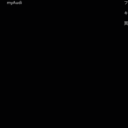
myAudi
フ
キ
買